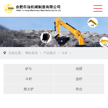
当前位置：
网站首页
>
产品展示
>
斗杆
>
铲斗
动臂
斗杆
连杆
推土铲
转台